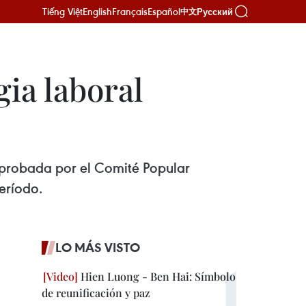
Tiếng Việt
English
Français
Español
Русский
中文
ia laboral
aprobada por el Comité Popular
eríodo.
LO MÁS VISTO
Hien Luong - Ben Hai: Símbolo
de reunificación y paz