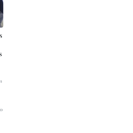
s
s
s
jo