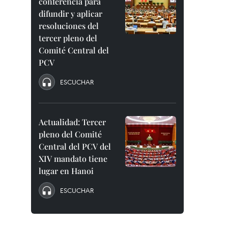
conferencia para
difundir y aplicar
resoluciones del
tercer pleno del
Comité Central del
PCV
ESCUCHAR
Actualidad: Tercer
pleno del Comité
Central del PCV del
XIV mandato tiene
lugar en Hanoi
ESCUCHAR