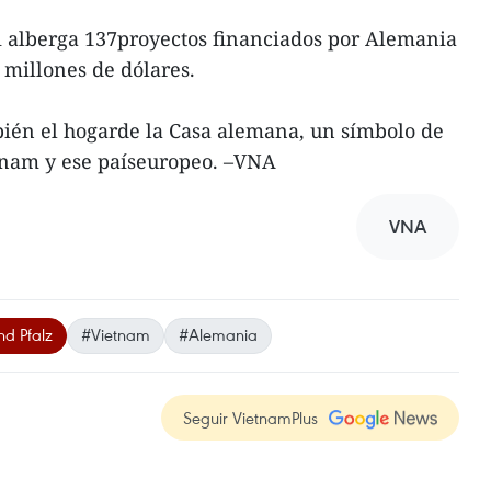
i alberga 137proyectos financiados por Alemania
millones de dólares.
ién el hogarde la Casa alemana, un símbolo de
etnam y ese paíseuropeo. –VNA
VNA
nd Pfalz
#Vietnam
#Alemania
Seguir VietnamPlus