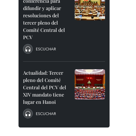
conferencia para
difundir y aplicar
resoluciones del
tercer pleno del
Comité Central del
PCV
ESCUCHAR
Actualidad: Tercer
pleno del Comité
Central del PCV del
XIV mandato tiene
lugar en Hanoi
ESCUCHAR