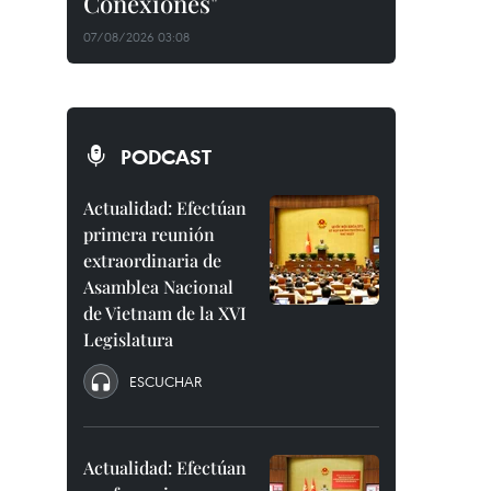
Conexiones"
07/08/2026 03:08
PODCAST
Actualidad: Efectúan
primera reunión
extraordinaria de
Asamblea Nacional
de Vietnam de la XVI
Legislatura
ESCUCHAR
Actualidad: Efectúan