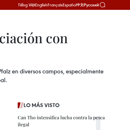
Tiếng Việt
English
Français
Español
Русский
中文
ciación con
falz en diversos campos, especialmente
al.
LO MÁS VISTO
Can Tho intensifica lucha contra la pesca
ilegal