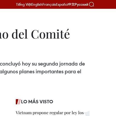
Tiếng Việt
English
Français
Español
Русский
中文
no del Comité
o concluyó hoy su segunda jornada de
 algunos planes importantes para el
LO MÁS VISTO
Vietnam propone regular por ley los