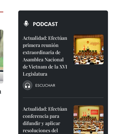
PODCAST
Actualidad: Efectúan
primera reunión
extraordinaria de
Asamblea Nacional
de Vietnam de la XVI
Legislatura
ESCUCHAR
h
Actualidad: Efectúan
conferencia para
difundir y aplicar
resoluciones del