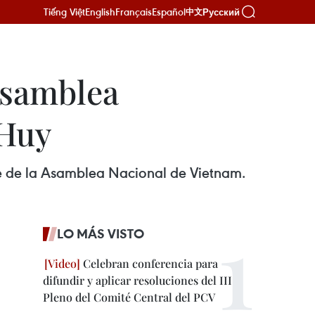
Tiếng Việt
English
Français
Español
Русский
中文
Asamblea
 Huy
e de la Asamblea Nacional de Vietnam.
LO MÁS VISTO
Celebran conferencia para
difundir y aplicar resoluciones del III
Pleno del Comité Central del PCV