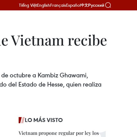
Tiếng Việt
English
Français
Español
Русский
中文
de Vietnam recibe
 6 de octubre a Kambiz Ghawami,
do del Estado de Hesse, quien realiza
LO MÁS VISTO
Vietnam propone regular por ley los