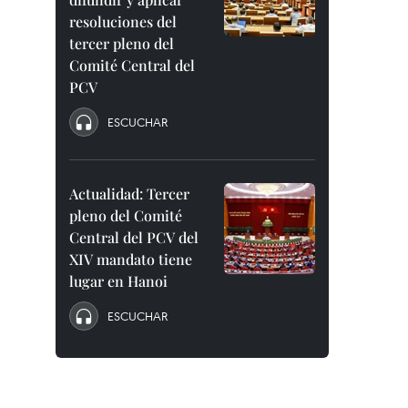
resoluciones del
tercer pleno del
Comité Central del
PCV
ESCUCHAR
Actualidad: Tercer
pleno del Comité
Central del PCV del
XIV mandato tiene
lugar en Hanoi
ESCUCHAR