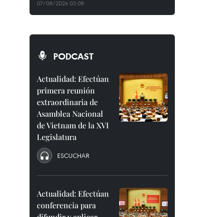
07/08/2026 03:08
PODCAST
Actualidad: Efectúan
primera reunión
extraordinaria de
Asamblea Nacional
de Vietnam de la XVI
Legislatura
ESCUCHAR
Actualidad: Efectúan
conferencia para
difundir y aplicar