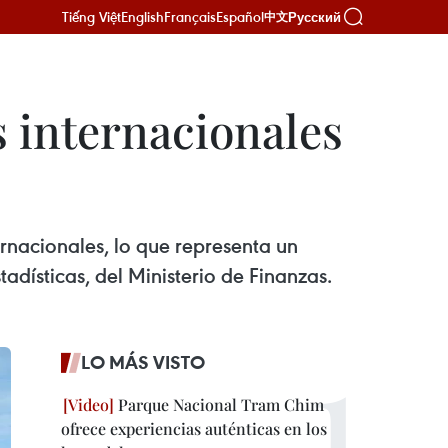
Tiếng Việt
English
Français
Español
Русский
中文
s internacionales
ernacionales, lo que representa un
dísticas, del Ministerio de Finanzas.
LO MÁS VISTO
Parque Nacional Tram Chim
ofrece experiencias auténticas en los