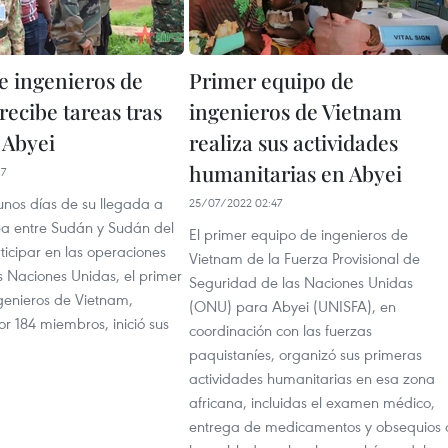
e ingenieros de
Primer equipo de
ecibe tareas tras
ingenieros de Vietnam
 Abyei
realiza sus actividades
humanitarias en Abyei
17
unos días de su llegada a
25/07/2022 02:47
ea entre Sudán y Sudán del
El primer equipo de ingenieros de
ticipar en las operaciones
Vietnam de la Fuerza Provisional de
s Naciones Unidas, el primer
Seguridad de las Naciones Unidas
genieros de Vietnam,
(ONU) para Abyei (UNISFA), en
r 184 miembros, inició sus
coordinación con las fuerzas
paquistaníes, organizó sus primeras
actividades humanitarias en esa zona
africana, incluidas el examen médico,
entrega de medicamentos y obsequios 