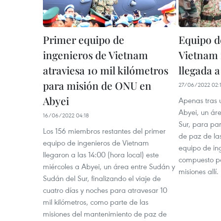
Primer equipo de
Equipo d
ingenieros de Vietnam
Vietnam r
atraviesa 10 mil kilómetros
llegada a
para misión de ONU en
27/06/2022 02:
Abyei
Apenas tras 
Abyei, un ár
16/06/2022 04:18
Sur, para par
Los 156 miembros restantes del primer
de paz de la
equipo de ingenieros de Vietnam
equipo de in
llegaron a las 14:00 (hora local) este
compuesto po
miércoles a Abyei, un área entre Sudán y
misiones allí.
Sudán del Sur, finalizando el viaje de
cuatro días y noches para atravesar 10
mil kilómetros, como parte de las
misiones del mantenimiento de paz de