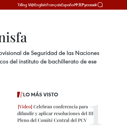
Tiếng Việt
English
Français
Español
Русский
中文
nisfa
rovisional de Seguridad de las Naciones
s del instituto de bachillerato de ese
LO MÁS VISTO
Celebran conferencia para
difundir y aplicar resoluciones del III
Pleno del Comité Central del PCV