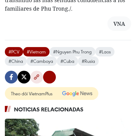
transmitió las más sentidas condolencias a los
familiares de Phu Trong./.
VNA
#PCV
#Vietnam
#Nguyen Phu Trong
#Laos
#China
#Camboya
#Cuba
#Rusia
Theo dõi VietnamPlus
NOTICIAS RELACIONADAS