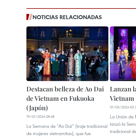
NOTICIAS RELACIONADAS
Destacan belleza de Ao Dai
Lanzan l
de Vietnam en Fukuoka
Vietnam 
(Japón)
01/03/2024 03:
La Unión de
19/01/2024 08:48
lanzó la Sem
La Semana de “Ao Dai” (traje tradicional
tradicional d
de mujeres vietnamitas), que fue