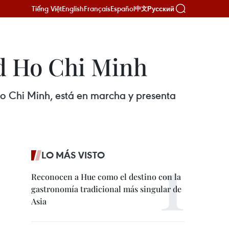
Tiếng Việt
English
Français
Español
Русский
中文
ad Ho Chi Minh
Ho Chi Minh, está en marcha y presenta
LO MÁS VISTO
Reconocen a Hue como el destino con la
gastronomía tradicional más singular de
Asia