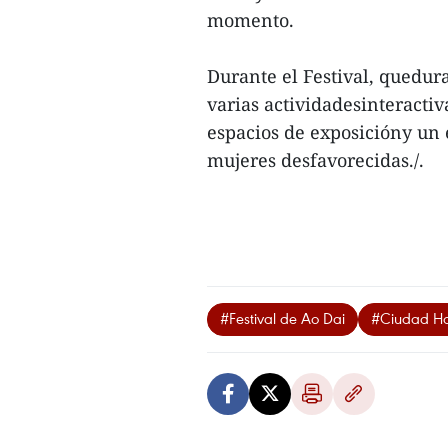
momento.
Durante el Festival, quedura
varias actividadesinteractiv
espacios de exposicióny un 
mujeres desfavorecidas./.
#Festival de Ao Dai
#Ciudad Ho