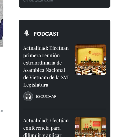
07/08/2026 03:08
PODCAST
Actualidad: Efectúan
primera reunión
extraordinaria de
Asamblea Nacional
de Vietnam de la XVI
Legislatura
ESCUCHAR
er
Actualidad: Efectúan
conferencia para
difundir y aplicar