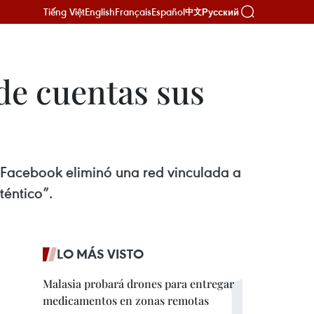
Tiếng Việt
English
Français
Español
Русский
中文
 de cuentas sus
que Facebook eliminó una red vinculada a
téntico”.
LO MÁS VISTO
Malasia probará drones para entregar
medicamentos en zonas remotas