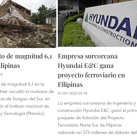
o de magnitud 6,1
Empresa surcoreana
lipinas
Hyundai E&C gana
proyecto ferroviario en
02
Filipinas
 de magnitud 6,1 en la
chter sacudió la mañana de
21/09/2020 09:38
cia de Surigao del Sur, en
La empresa surcoreana de ingeniería y
ún el Instituto nacional de
construcción Hyundai E&C ganó el prim
y Sismología (Phivolcs).
paquete de licitación del Proyecto
Ferroviario Norte-Sur de Filipinas
valorado en 573 millones de dólares del