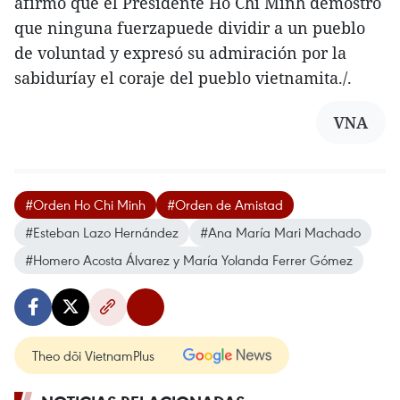
afirmó que el Presidente Ho Chi Minh demostró
que ninguna fuerzapuede dividir a un pueblo
de voluntad y expresó su admiración por la
sabiduríay el coraje del pueblo vietnamita./.
VNA
#Orden Ho Chi Minh
#Orden de Amistad
#Esteban Lazo Hernández
#Ana María Mari Machado
#Homero Acosta Álvarez y María Yolanda Ferrer Gómez
Theo dõi VietnamPlus