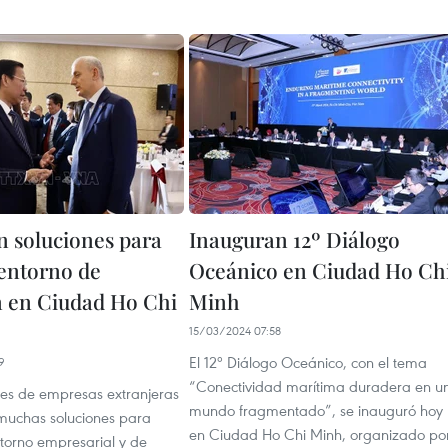
 soluciones para
Inauguran 12º Diálogo
entorno de
Oceánico en Ciudad Ho Ch
n en Ciudad Ho Chi
Minh
15/03/2024 07:58
El 12º Diálogo Oceánico, con el tema
9
“Conectividad marítima duradera en u
es de empresas extranjeras
mundo fragmentado”, se inauguró hoy
muchas soluciones para
en Ciudad Ho Chi Minh, organizado po
ntorno empresarial y de