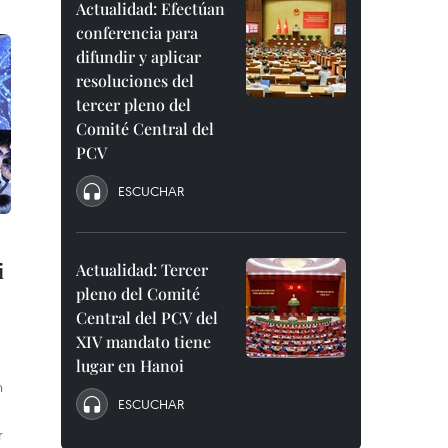
Actualidad: Efectúan
conferencia para
difundir y aplicar
resoluciones del
tercer pleno del
Comité Central del
PCV
ESCUCHAR
i
Actualidad: Tercer
pleno del Comité
Central del PCV del
XIV mandato tiene
lugar en Hanoi
n
ESCUCHAR
r