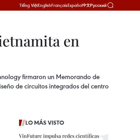
Tiếng Việt
English
Français
Español
Русский
中文
ietnamita en
chnology firmaron un Memorando de
eño de circuitos integrados del centro
LO MÁS VISTO
VinFuture impulsa redes científicas