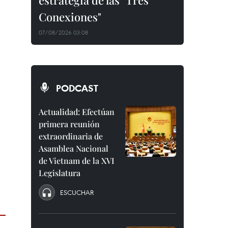
estrategia de las "Tres
Conexiones"
07/08/2026 03:08
PODCAST
Actualidad: Efectúan
primera reunión
extraordinaria de
Asamblea Nacional
de Vietnam de la XVI
Legislatura
ESCUCHAR