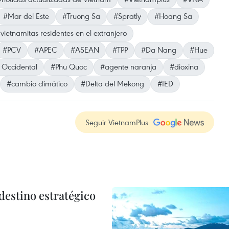
#Mar del Este
#Truong Sa
#Spratly
#Hoang Sa
vietnamitas residentes en el extranjero
#PCV
#APEC
#ASEAN
#TPP
#Da Nang
#Hue
e Occidental
#Phu Quoc
#agente naranja
#dioxina
#cambio climático
#Delta del Mekong
#IED
Seguir VietnamPlus
destino estratégico