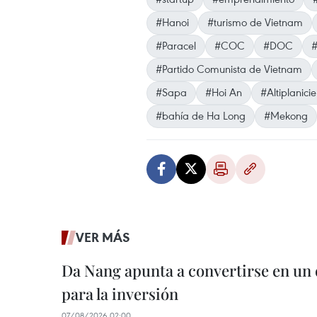
#Hanoi
#turismo de Vietnam
#Paracel
#COC
#DOC
#
#Partido Comunista de Vietnam
#Sapa
#Hoi An
#Altiplanici
#bahía de Ha Long
#Mekong
VER MÁS
Da Nang apunta a convertirse en un 
para la inversión
07/08/2026 02:00