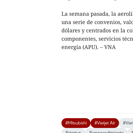
La semana pasada, la aerol
una serie de convenios, val
dólares y centrados en la 
componentes, servicios técn
energía (APU). – VNA
#Mitsubishi
#Vietjet Air
#Vie
#startup
#emprendimiento