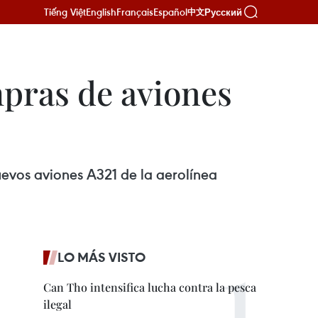
Tiếng Việt
English
Français
Español
Русский
中文
pras de aviones
uevos aviones A321 de la aerolínea
LO MÁS VISTO
Can Tho intensifica lucha contra la pesca
ilegal