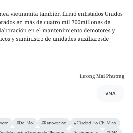
ínea vietnamita también firmó enEstados Unidos
orados en más de cuatro mil 700millones de
colaboración en el mantenimiento demotores y
icos y suministro de unidades auxiliaresde
Lương Mai Phương
VNA
tnam
#Doi Moi
#Renovación
#Ciudad Ho Chi Minh
#noticias actualizadas de Vietnam
#Vietnamplus
#VNA