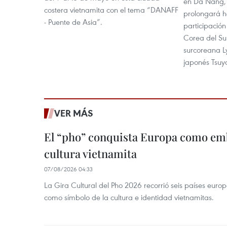
en Da Nang, u
costera vietnamita con el tema “DANAFF
prolongará h
- Puente de Asia”.
participació
Corea del Sur
surcoreana Ly
japonés Tsuy
VER MÁS
El “pho” conquista Europa como emb
cultura vietnamita
07/08/2026 04:33
La Gira Cultural del Pho 2026 recorrió seis países eur
como símbolo de la cultura e identidad vietnamitas.