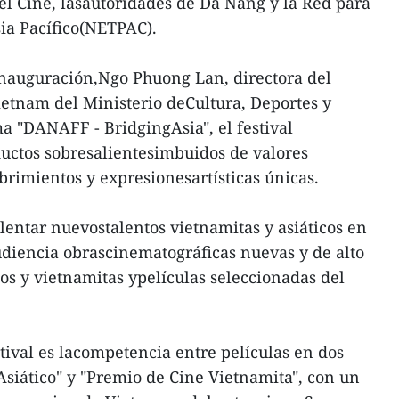
el Cine, lasautoridades de Da Nang y la Red para
ia Pacífico(NETPAC).
 inauguración,Ngo Phuong Lan, directora del
etnam del Ministerio deCultura, Deportes y
ma "DANAFF - BridgingAsia", el festival
uctos sobresalientesimbuidos de valores
rimientos y expresionesartísticas únicas.
 alentar nuevostalentos vietnamitas y asiáticos en
udiencia obrascinematográficas nuevas y de alto
cos y vietnamitas ypelículas seleccionadas del
tival es lacompetencia entre películas en dos
Asiático" y "Premio de Cine Vietnamita", con un