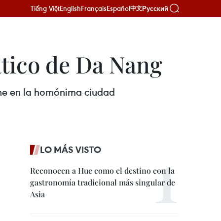
Tiếng Việt
English
Français
Español
Русский
中文
ático de Da Nang
che en la homónima ciudad
LO MÁS VISTO
Reconocen a Hue como el destino con la
gastronomía tradicional más singular de
Asia