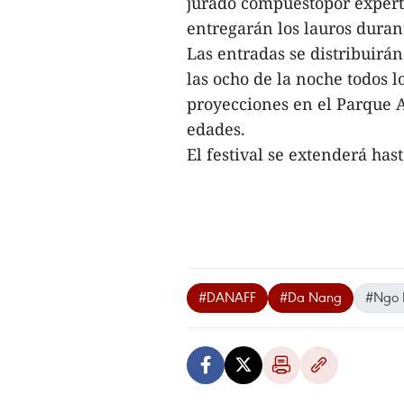
jurado compuestopor experto
entregarán los lauros duran
Las entradas se distribuirá
las ocho de la noche todos l
proyecciones en el Parque A
edades.
El festival se extenderá has
#DANAFF
#Da Nang
#Ngo 