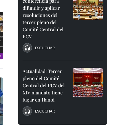
conferencia para
difundir y aplicar
resoluciones del
tercer pleno del
Comité Central del
PCV
ESCUCHAR
Actualidad: Tercer
pleno del Comité
Central del PCV del
XIV mandato tiene
lugar en Hanoi
ESCUCHAR