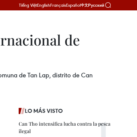
Tiếng Việt
English
Français
Español
Русский
中文
ernacional de
omuna de Tan Lap, distrito de Can
LO MÁS VISTO
Can Tho intensifica lucha contra la pesca
ilegal