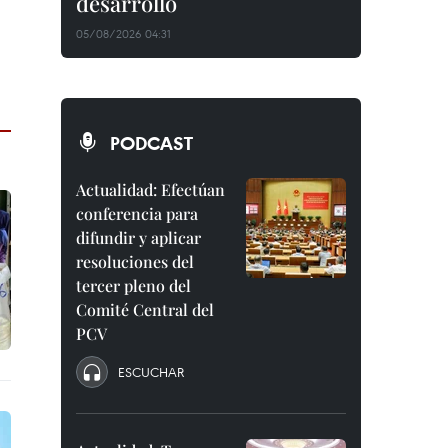
desarrollo
05/08/2026 04:31
PODCAST
Actualidad: Efectúan
conferencia para
difundir y aplicar
resoluciones del
tercer pleno del
Comité Central del
PCV
ESCUCHAR