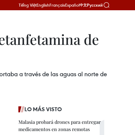
Tiếng Việt
English
Français
Español
Русский
中文
metanfetamina de
ortaba a través de las aguas al norte de
LO MÁS VISTO
Malasia probará drones para entregar
medicamentos en zonas remotas