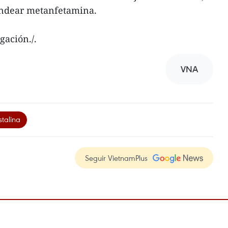
andear metanfetamina.
gación./.
VNA
talina
Seguir VietnamPlus