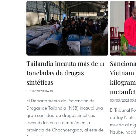
Tailandia incauta más de 11
Sanciona
toneladas de drogas
Vietnam 
sintéticas
kilogram
metanfe
13/11/2020 04:18
El Departamento de Prevención de
03/03/2021 03:
Drogas de Tailandia (NSB) incautó una
El Tribunal P
gran cantidad de drogas sintéticas
de Tay Ninh 
escondidas en un almacén en la
muerte al ni
provincia de Chachoengsao, al este de
Nzube, nacido