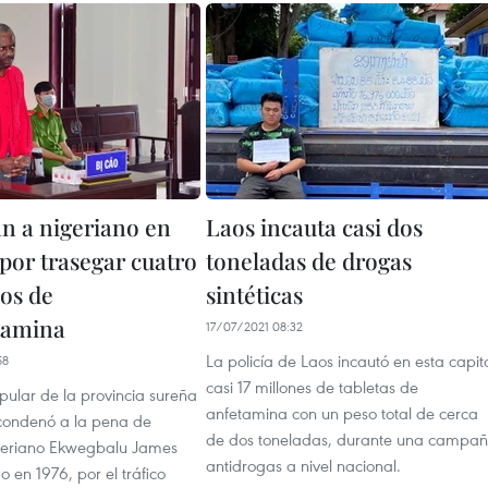
n a nigeriano en
Laos incauta casi dos
por trasegar cuatro
toneladas de drogas
os de
sintéticas
tamina
17/07/2021 08:32
La policía de Laos incautó en esta capit
58
casi 17 millones de tabletas de
opular de la provincia sureña
anfetamina con un peso total de cerca
condenó a la pena de
de dos toneladas, durante una campa
geriano Ekwegbalu James
antidrogas a nivel nacional.
 en 1976, por el tráfico