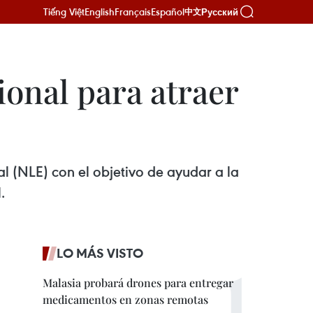
Tiếng Việt
English
Français
Español
Русский
中文
ional para atraer
 (NLE) con el objetivo de ayudar a la
.
LO MÁS VISTO
Malasia probará drones para entregar
medicamentos en zonas remotas