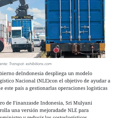
ente: Transpot- exhibitions.com
gobierno deIndonesia despliega un modelo
ístico Nacional (NLE)con el objetivo de ayudar a
 este país a gestionarlas operaciones logísticas
tro de Finanzasde Indonesia, Sri Mulyani
rrolla una versión mejoradade NLE para
uministro y reducir los costoslogísticos.