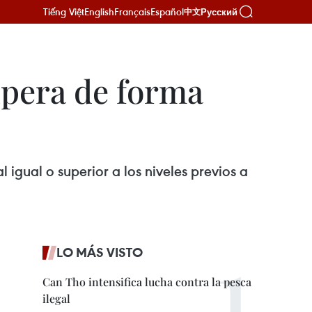
Tiếng Việt
English
Français
Español
Русский
中文
upera de forma
igual o superior a los niveles previos a
LO MÁS VISTO
Can Tho intensifica lucha contra la pesca
ilegal