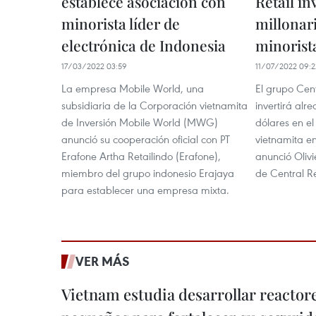
establece asociación con
Retail in
minorista líder de
millonar
electrónica de Indonesia
minorist
17/03/2022 03:59
11/07/2022 09:2
La empresa Mobile World, una
El grupo Cent
subsidiaria de la Corporación vietnamita
invertirá alr
de Inversión Mobile World (MWG)
dólares en e
anunció su cooperación oficial con PT
vietnamita en
Erafone Artha Retailindo (Erafone),
anunció Olivi
miembro del grupo indonesio Erajaya
de Central Re
para establecer una empresa mixta.
VER MÁS
Vietnam estudia desarrollar reacto