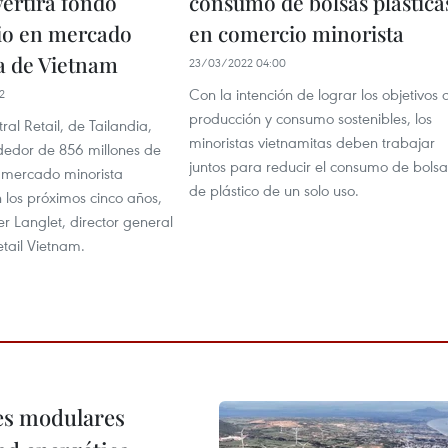
vertirá fondo
consumo de bolsas plástica
io en mercado
en comercio minorista
a de Vietnam
23/03/2022 04:00
Con la intención de lograr los objetivos 
2
producción y consumo sostenibles, los
ral Retail, de Tailandia,
minoristas vietnamitas deben trabajar
ededor de 856 millones de
juntos para reducir el consumo de bolsa
l mercado minorista
de plástico de un solo uso.
 los próximos cinco años,
er Langlet, director general
tail Vietnam.
res modulares