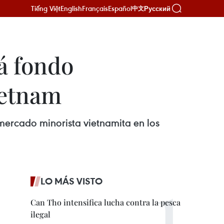
Tiếng Việt
English
Français
Español
Русский
中文
rá fondo
ietnam
 mercado minorista vietnamita en los
LO MÁS VISTO
Can Tho intensifica lucha contra la pesca
ilegal