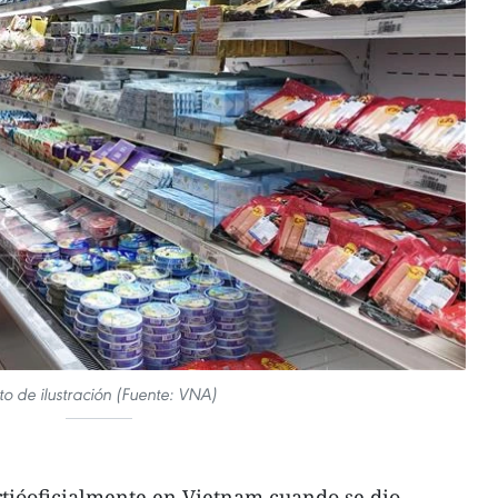
to de ilustración (Fuente: VNA)
irtióoficialmente en Vietnam cuando se dio