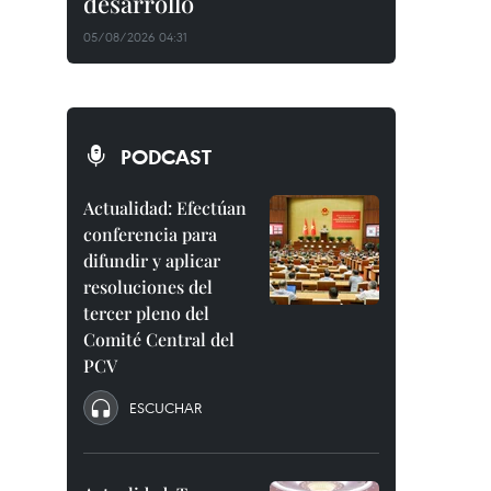
desarrollo
05/08/2026 04:31
PODCAST
Actualidad: Efectúan
conferencia para
difundir y aplicar
resoluciones del
tercer pleno del
Comité Central del
PCV
ESCUCHAR