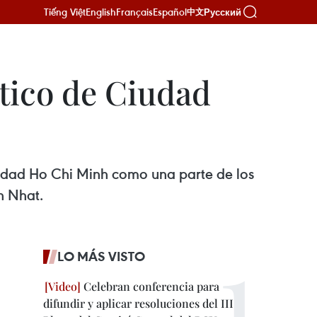
Tiếng Việt
English
Français
Español
Русский
中文
stico de Ciudad
Ciudad Ho Chi Minh como una parte de los
n Nhat.
LO MÁS VISTO
Celebran conferencia para
difundir y aplicar resoluciones del III