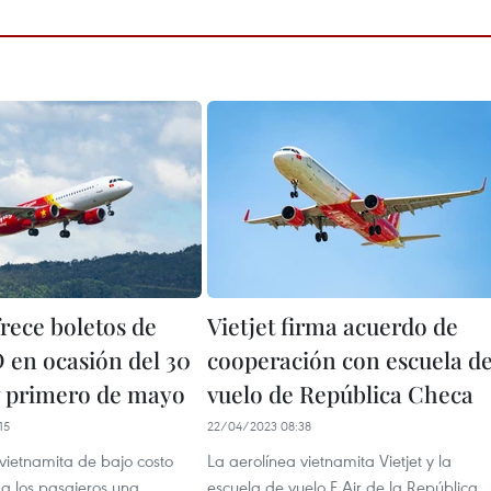
frece boletos de
Vietjet firma acuerdo de
 en ocasión del 30
cooperación con escuela d
 y primero de mayo
vuelo de República Checa
15
22/04/2023 08:38
vietnamita de bajo costo
La aerolínea vietnamita Vietjet y la
e a los pasajeros una
escuela de vuelo F Air de la República