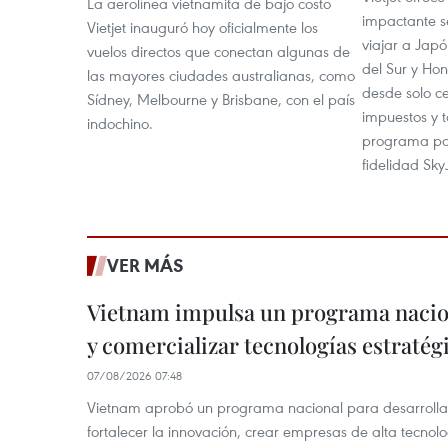
La aerolínea vietnamita de bajo costo
impactante 
Vietjet inauguró hoy oficialmente los
viajar a Jap
vuelos directos que conectan algunas de
del Sur y Ho
las mayores ciudades australianas, como
desde solo c
Sídney, Melbourne y Brisbane, con el país
impuestos y t
indochino.
programa pa
fidelidad Sky
VER MÁS
Vietnam impulsa un programa nacion
y comercializar tecnologías estratég
07/08/2026 07:48
Vietnam aprobó un programa nacional para desarrollar 
fortalecer la innovación, crear empresas de alta tecnolo