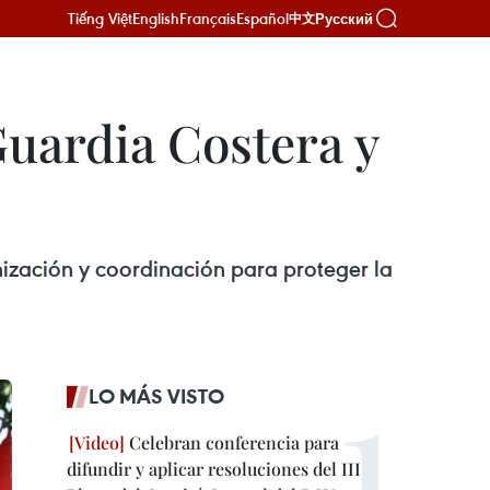
Tiếng Việt
English
Français
Español
Русский
中文
Guardia Costera y
nización y coordinación para proteger la
LO MÁS VISTO
Celebran conferencia para
difundir y aplicar resoluciones del III