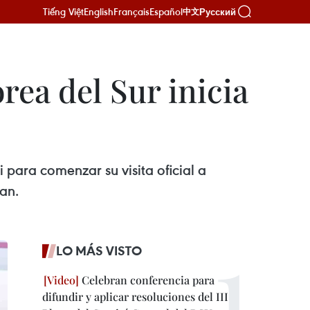
Tiếng Việt
English
Français
Español
Русский
中文
ea del Sur inicia
para comenzar su visita oficial a
an.
LO MÁS VISTO
Celebran conferencia para
difundir y aplicar resoluciones del III