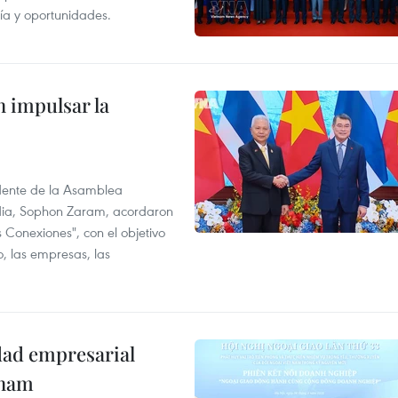
gía y oportunidades.
 impulsar la
idente de la Asamblea
dia, Sophon Zaram, acordaron
 Conexiones", con el objetivo
o, las empresas, las
dad empresarial
tnam