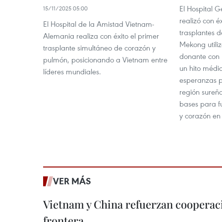
El Hospital 
15/11/2025 05:00
realizó con é
El Hospital de la Amistad Vietnam-
trasplantes d
Alemania realiza con éxito el primer
Mekong utili
trasplante simultáneo de corazón y
donante con 
pulmón, posicionando a Vietnam entre
un hito médi
líderes mundiales.
esperanzas p
región sureña
bases para f
y corazón en 
VER MÁS
Vietnam y China refuerzan cooperaci
frontera