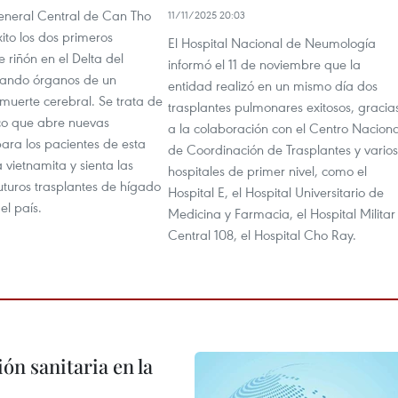
General Central de Can Tho
11/11/2025 20:03
xito los dos primeros
El Hospital Nacional de Neumología
e riñón en el Delta del
informó el 11 de noviembre que la
zando órganos de un
entidad realizó en un mismo día dos
muerte cerebral. Se trata de
trasplantes pulmonares exitosos, gracia
co que abre nuevas
a la colaboración con el Centro Naciona
ara los pacientes de esta
de Coordinación de Trasplantes y varios
 vietnamita y sienta las
hospitales de primer nivel, como el
uturos trasplantes de hígado
Hospital E, el Hospital Universitario de
el país.
Medicina y Farmacia, el Hospital Militar
Central 108, el Hospital Cho Ray.
ón sanitaria en la