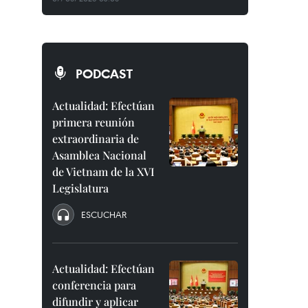
PODCAST
Actualidad: Efectúan
primera reunión
extraordinaria de
Asamblea Nacional
de Vietnam de la XVI
Legislatura
ESCUCHAR
Actualidad: Efectúan
conferencia para
difundir y aplicar