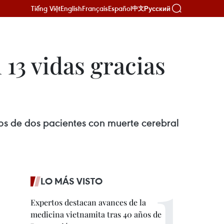
Tiếng Việt
English
Français
Español
Русский
中文
13 vidas gracias
os de dos pacientes con muerte cerebral
LO MÁS VISTO
Expertos destacan avances de la
medicina vietnamita tras 40 años de