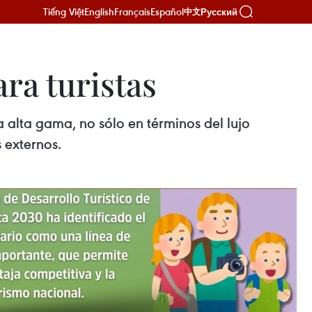
Tiếng Việt
English
Français
Español
Русский
中文
ra turistas
a alta gama, no sólo en términos del lujo
s externos.