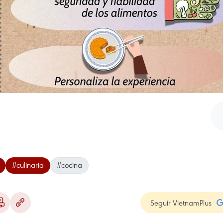
#culinaria
#cocina
Seguir VietnamPlus