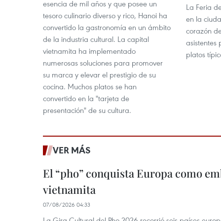
esencia de mil años y que posee un
La Feria d
tesoro culinario diverso y rico, Hanoi ha
en la ciud
convertido la gastronomía en un ámbito
corazón de
de la industria cultural. La capital
asistentes 
vietnamita ha implementado
platos típi
numerosas soluciones para promover
su marca y elevar el prestigio de su
cocina. Muchos platos se han
convertido en la "tarjeta de
presentación" de su cultura.
VER MÁS
El “pho” conquista Europa como emb
vietnamita
07/08/2026 04:33
La Gira Cultural del Pho 2026 recorrió seis países eur