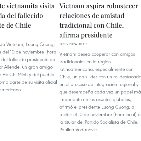
e vietnamita visita
Vietnam aspira robustecer
ia del fallecido
relaciones de amistad
te de Chile
tradicional con Chile,
afirma presidente
2
e de Vietnam, Luong Cuong,
11/11/2024 00:07
he del 10 de noviembre (hora
Vietnam desea cooperar con amigos
a del fallecido presidente de
tradicionales en la región
or Allende, un gran amigo
latinoamericana, especialmente con
e Ho Chi Minh y del pueblo
Chile, un país líder con un rol destacad
omo parte de su visita oficial
en el proceso de integración regional y
oamericano.
que desempeña cada vez un papel má
importante en los asuntos globales,
afirmó el presidente Luong Cuong, al
recibir el 10 de noviembre (hora local) a
la titular del Partido Socialista de Chile,
Paulina Vodanovic.