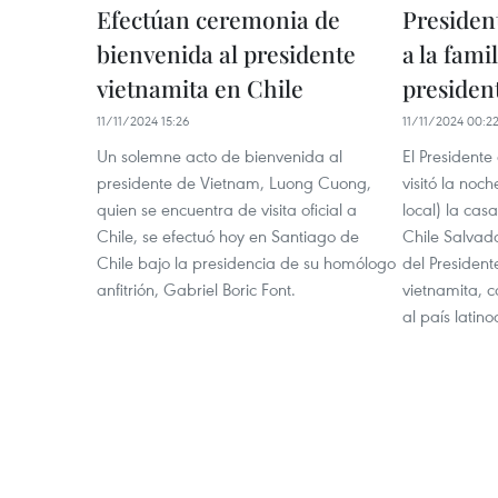
Efectúan ceremonia de
President
bienvenida al presidente
a la famil
vietnamita en Chile
presiden
11/11/2024 15:26
11/11/2024 00:2
Un solemne acto de bienvenida al
El President
presidente de Vietnam, Luong Cuong,
visitó la noc
quien se encuentra de visita oficial a
local) la cas
Chile, se efectuó hoy en Santiago de
Chile Salvad
Chile bajo la presidencia de su homólogo
del President
anfitrión, Gabriel Boric Font.
vietnamita, c
al país latin