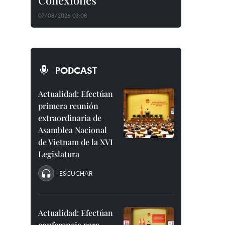
Conexiones"
07/08/2026 03:08
PODCAST
Actualidad: Efectúan
primera reunión
extraordinaria de
Asamblea Nacional
de Vietnam de la XVI
Legislatura
ESCUCHAR
Actualidad: Efectúan
conferencia para