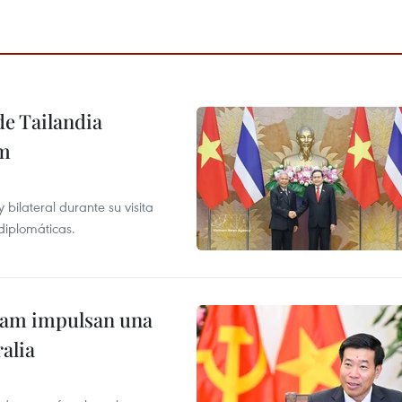
de Tailandia
am
ilateral durante su visita
 diplomáticas.
tnam impulsan una
alia