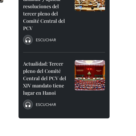
resoluciones del
tercer pleno del
Comité Central del
PCV
ESCUCHAR
Actualidad: Tercer
pleno del Comité
Central del PCV del
XIV mandato tiene
d
lugar en Hanoi
ESCUCHAR