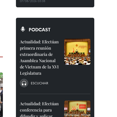
07/08/2026 03:08
PODCAST
Actualidad: Efectúan
primera reunión
extraordinaria de
Asamblea Nacional
de Vietnam de la XVI
Legislatura
ESCUCHAR
Actualidad: Efectúan
conferencia para
difundir y aplicar