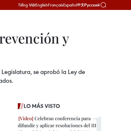
Tiếng Việt
English
Français
Español
Русский
中文
revención y
Legislatura, se aprobó la Ley de
tados.
LO MÁS VISTO
Celebran conferencia para
difundir y aplicar resoluciones del III