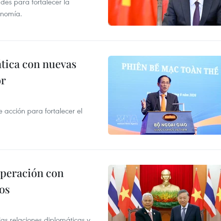
des para fortalecer la
onomía.
ática con nuevas
or
acción para fortalecer el
operación con
os
as relaciones diplomáticas y