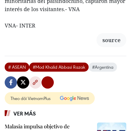
minoritarias del paísindochino, captaron mayor
interés de los visitantes.- VNA
VNA- INTER
source
# ASEAN
#Mod Khalid Abbasi Razak
#Argentina
Theo dõi VietnamPlus
VER MÁS
Malasia impulsa objetivo de