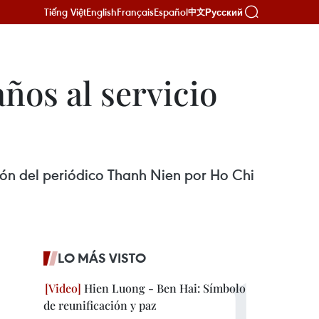
Tiếng Việt
English
Français
Español
Русский
中文
ños al servicio
ón del periódico Thanh Nien por Ho Chi
LO MÁS VISTO
Hien Luong - Ben Hai: Símbolo
de reunificación y paz