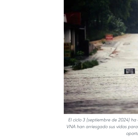
El ciclo 3 (septiembre de 2024) ha
VNA han arriesgado sus vidas para e
oport