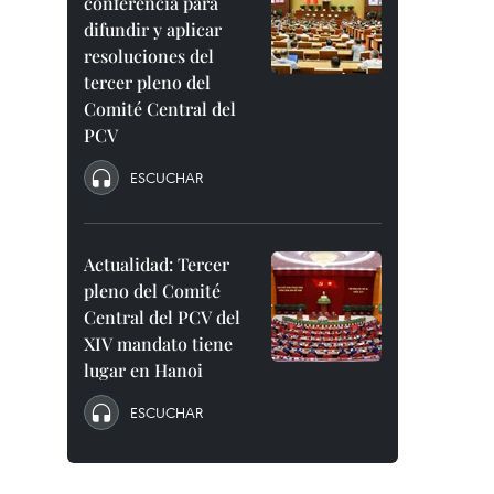
conferencia para
difundir y aplicar
resoluciones del
tercer pleno del
Comité Central del
PCV
ESCUCHAR
Actualidad: Tercer
pleno del Comité
Central del PCV del
XIV mandato tiene
lugar en Hanoi
ESCUCHAR