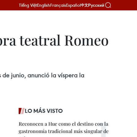
Tiếng Việt
English
Français
Español
Русский
中文
bra teatral Romeo
de junio, anunció la víspera la
LO MÁS VISTO
Reconocen a Hue como el destino con la
gastronomía tradicional más singular de