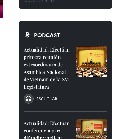
07/08/2026 03:08
PODCAST
Actualidad: Efectúan
primera reunión
extraordinaria de
Asamblea Nacional
de Vietnam de la XVI
Legislatura
ESCUCHAR
Actualidad: Efectúan
conferencia para
difundir y aplicar