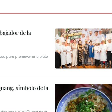
ajador de la
opeos para promover este plato
Quang, símbolo de la
val dedicado al mi Quang para