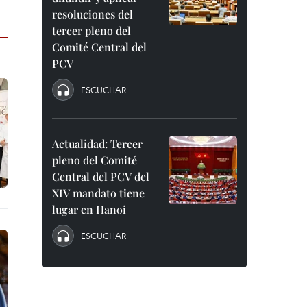
resoluciones del
tercer pleno del
Comité Central del
PCV
ESCUCHAR
Actualidad: Tercer
pleno del Comité
Central del PCV del
XIV mandato tiene
lugar en Hanoi
ESCUCHAR