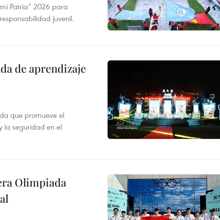
 mi Patria” 2026 para
 responsabilidad juvenil.
ada de aprendizaje
ada que promueve el
y la seguridad en el
cera Olimpiada
al