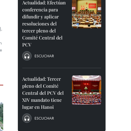
Actualidad: Efectúan
conferencia para
difundir y aplicar
resoluciones del
),
tercer pleno del
Comité Central del
n
PCV
te
ESCUCHAR
Actualidad: Tercer
pleno del Comité
Central del PCV del
XIV mandato tiene
lugar en Hanoi
ESCUCHAR