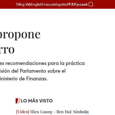
Tiếng Việt
English
Français
Español
Русский
中文
 propone
rro
tes recomendaciones para la práctica
isión del Parlamento sobre el
nisterio de Finanzas.
LO MÁS VISTO
Hien Luong - Ben Hai: Símbolo