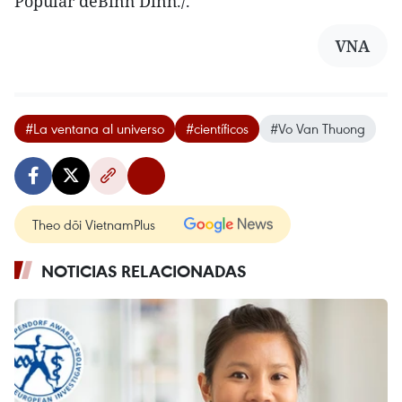
Popular deBinh Dinh./.
VNA
#La ventana al universo
#científicos
#Vo Van Thuong
Theo dõi VietnamPlus
NOTICIAS RELACIONADAS