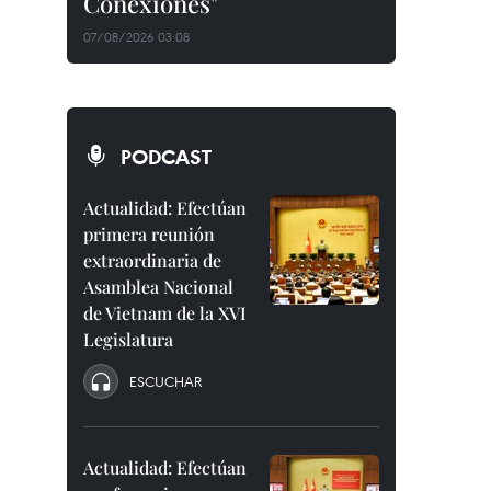
Conexiones"
07/08/2026 03:08
PODCAST
Actualidad: Efectúan
primera reunión
extraordinaria de
Asamblea Nacional
de Vietnam de la XVI
Legislatura
ESCUCHAR
Actualidad: Efectúan