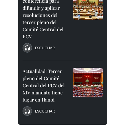
conferencia para
difundir y aplicar
resoluciones del
tercer pleno del
Comité Central del
PCV
ESCUCHAR
Actualidad: Tercer
pleno del Comité
Central del PCV del
XIV mandato tiene
lugar en Hanoi
ESCUCHAR