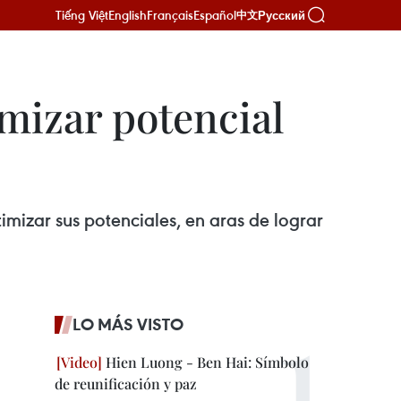
Tiếng Việt
English
Français
Español
Русский
中文
mizar potencial
imizar sus potenciales, en aras de lograr
LO MÁS VISTO
Hien Luong - Ben Hai: Símbolo
de reunificación y paz