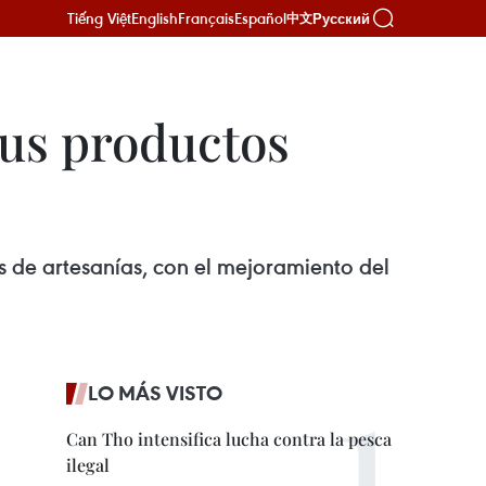
Tiếng Việt
English
Français
Español
Русский
中文
sus productos
s de artesanías, con el mejoramiento del
LO MÁS VISTO
Can Tho intensifica lucha contra la pesca
ilegal