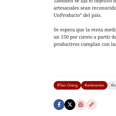
También se fija el objetivo
artesanales sean reconocid
UnProducto” del país.
Se espera que la renta medi
un 150 por ciento a partir d
productivos cumplan con la
#Tien Giang
#artesanías
#e