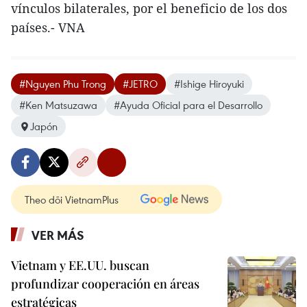
vínculos bilaterales, por el beneficio de los dos
países.- VNA
#Nguyen Phu Trong
#JETRO
#Ishige Hiroyuki
#Ken Matsuzawa
#Ayuda Oficial para el Desarrollo
Japón
Theo dõi VietnamPlus
VER MÁS
Vietnam y EE.UU. buscan
profundizar cooperación en áreas
estratégicas