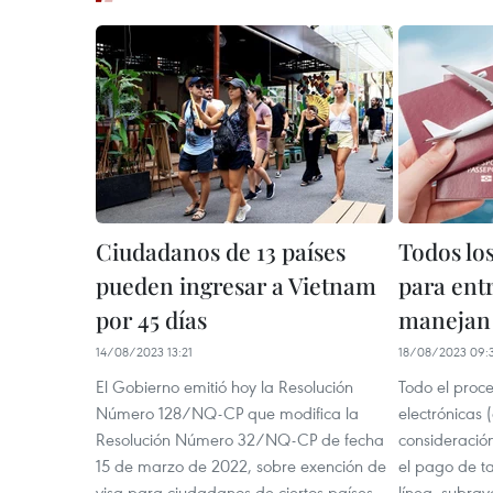
Ciudadanos de 13 países
Todos los
pueden ingresar a Vietnam
para ent
por 45 días
manejan 
14/08/2023 13:21
18/08/2023 09:
El Gobierno emitió hoy la Resolución
Todo el proce
Número 128/NQ-CP que modifica la
electrónicas (
Resolución Número 32/NQ-CP de fecha
consideración
15 de marzo de 2022, sobre exención de
el pago de ta
visa para ciudadanos de ciertos países.
línea, subra