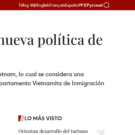
Tiếng Việt
English
Français
Español
Русский
中文
nueva política de
ietnam, lo cual se considera una
Departamento Vietnamita de Inmigración
LO MÁS VISTO
Orientan desarrollo del turismo