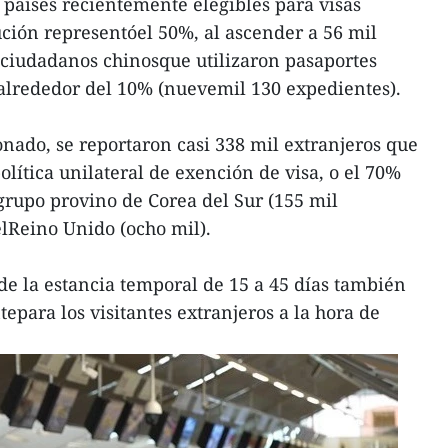
países recientemente elegibles para visas
ución representóel 50%, al ascender a 56 mil
os ciudadanos chinosque utilizaron pasaportes
alrededor del 10% (nuevemil 130 expedientes).
ado, se reportaron casi 338 mil extranjeros que
lítica unilateral de exención de visa, o el 70%
 grupo provino de Corea del Sur (155 mil
elReino Unido (ocho mil).
nde la estancia temporal de 15 a 45 días también
epara los visitantes extranjeros a la hora de