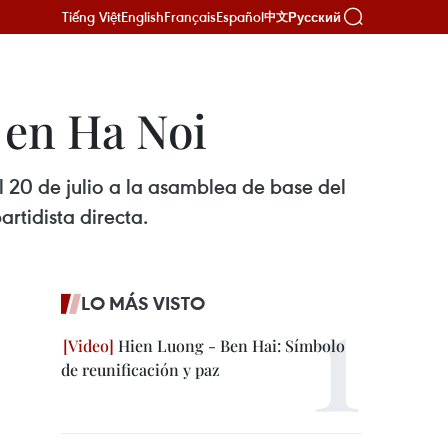
Tiếng Việt
English
Français
Español
Русский
中文
 en Ha Noi
 20 de julio a la asamblea de base del
rtidista directa.
LO MÁS VISTO
Hien Luong - Ben Hai: Símbolo
de reunificación y paz