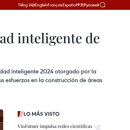
Tiếng Việt
English
Français
Español
Русский
中文
d inteligente de
udad inteligente 2024 otorgado por la
 esfuerzos en la construcción de áreas
LO MÁS VISTO
VinFuture impulsa redes científicas