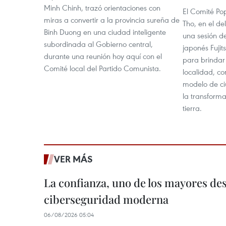
Minh Chinh, trazó orientaciones con
El Comité Po
miras a convertir a la provincia sureña de
Tho, en el de
Binh Duong en una ciudad inteligente
una sesión d
subordinada al Gobierno central,
japonés Fujit
durante una reunión hoy aquí con el
para brindar
Comité local del Partido Comunista.
localidad, co
modelo de ci
la transforma
tierra.
VER MÁS
La confianza, uno de los mayores des
ciberseguridad moderna
06/08/2026 05:04