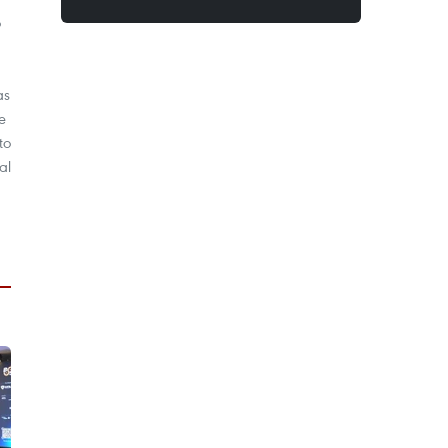
o
as
e
to
al