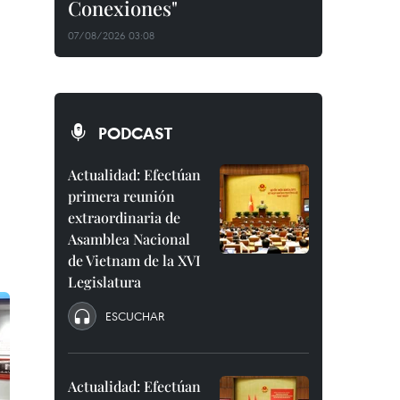
Conexiones"
07/08/2026 03:08
PODCAST
Actualidad: Efectúan
primera reunión
extraordinaria de
Asamblea Nacional
de Vietnam de la XVI
Legislatura
ESCUCHAR
Actualidad: Efectúan