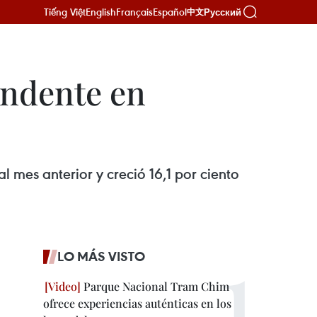
Tiếng Việt
English
Français
Español
Русский
中文
endente en
l mes anterior y creció 16,1 por ciento
LO MÁS VISTO
Parque Nacional Tram Chim
ofrece experiencias auténticas en los