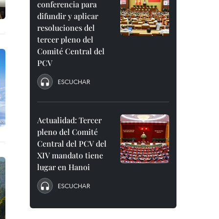
conferencia para
difundir y aplicar
resoluciones del
tercer pleno del
Comité Central del
PCV
ESCUCHAR
Actualidad: Tercer
pleno del Comité
Central del PCV del
XIV mandato tiene
lugar en Hanoi
ESCUCHAR