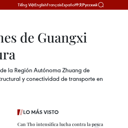
Tiếng Việt
English
Français
Español
Русский
中文
ones de Guangxi
ura
rno de la Región Autónoma Zhuang de
tructural y conectividad de transporte en
LO MÁS VISTO
Can Tho intensifica lucha contra la pesca