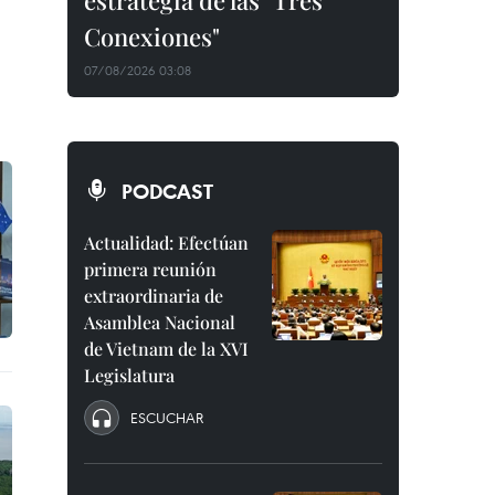
estrategia de las "Tres
Conexiones"
07/08/2026 03:08
PODCAST
Actualidad: Efectúan
primera reunión
extraordinaria de
Asamblea Nacional
de Vietnam de la XVI
Legislatura
ESCUCHAR