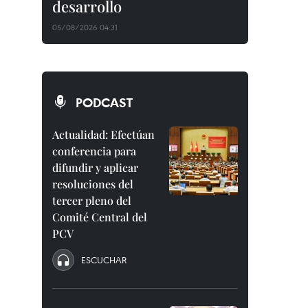
desarrollo
05/08/2026 04:31
PODCAST
Actualidad: Efectúan
conferencia para
difundir y aplicar
resoluciones del
tercer pleno del
Comité Central del
PCV
ESCUCHAR