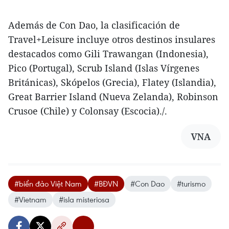
Además de Con Dao, la clasificación de
Travel+Leisure incluye otros destinos insulares
destacados como Gili Trawangan (Indonesia),
Pico (Portugal), Scrub Island (Islas Vírgenes
Británicas), Skópelos (Grecia), Flatey (Islandia),
Great Barrier Island (Nueva Zelanda), Robinson
Crusoe (Chile) y Colonsay (Escocia)./.
VNA
#biển đảo Việt Nam
#BĐVN
#Con Dao
#turismo
#Vietnam
#isla misteriosa