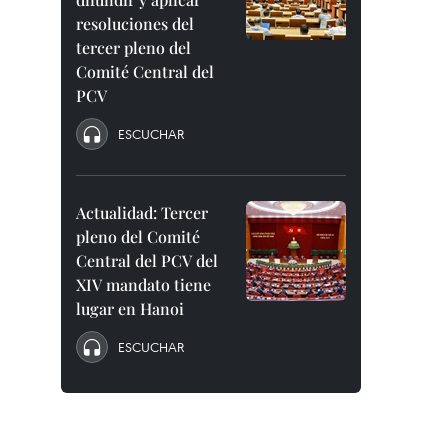
resoluciones del
tercer pleno del
Comité Central del
PCV
ESCUCHAR
Actualidad: Tercer
pleno del Comité
Central del PCV del
XIV mandato tiene
lugar en Hanoi
ESCUCHAR