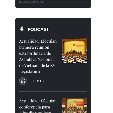
07/08/2026 03:08
PODCAST
Actualidad: Efectúan
primera reunión
extraordinaria de
Asamblea Nacional
de Vietnam de la XVI
Legislatura
ESCUCHAR
Actualidad: Efectúan
conferencia para
difundir y aplicar