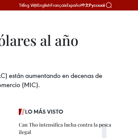
Tiếng Việt
English
Français
Español
Русский
中文
lares al año
 (TLC) están aumentando en decenas de
Comercio (MIC).
LO MÁS VISTO
Can Tho intensifica lucha contra la pesca
ilegal