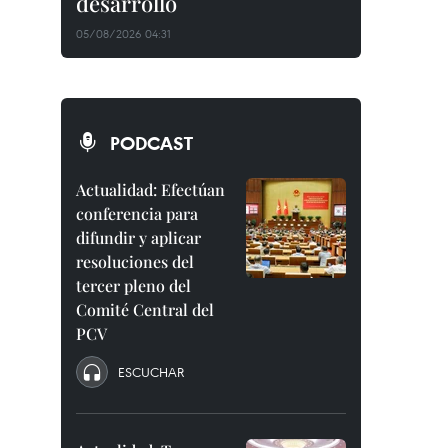
desarrollo
05/08/2026 04:31
PODCAST
Actualidad: Efectúan
conferencia para
difundir y aplicar
resoluciones del
tercer pleno del
Comité Central del
PCV
ESCUCHAR