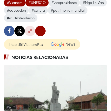
#Vietnam
#UNESCO
#vicepresidente
#Ngo Le Van
#educación
#cultura
#patrimonio mundial
#multilateralismo
Theo dõi VietnamPlus
NOTICIAS RELACIONADAS