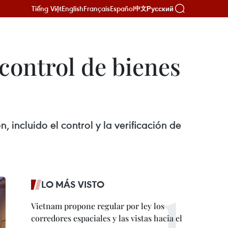
Tiếng Việt
English
Français
Español
Русский
中文
control de bienes
incluido el control y la verificación de
LO MÁS VISTO
Vietnam propone regular por ley los
corredores espaciales y las vistas hacia el