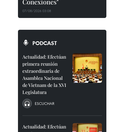
Conexiones"
07/08/2026 03:08
PODCAST
Actualidad: Efectúan
primera reunión
extraordinaria de
Asamblea Nacional
de Vietnam de la XVI
Legislatura
ESCUCHAR
Actualidad: Efectúan