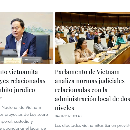
to vietnamita
Parlamento de Vietnam
eyes relacionadas
analiza normas judiciales
bito jurídico
relacionadas con la
administración local de dos
52
niveles
 Nacional de Vietnam
os proyectos de Ley sobre
04/11/2025 03:40
mporal, custodia y
Los diputados vietnamitas tienen previst
de abandonar el lugar de