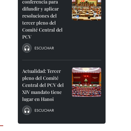
conferencia para
difundir y aplicar
resoluciones del
tercer pleno del
Comité Central del
PCV
ESCUCHAR
Actualidad: Tercer
pleno del Comité
Central del PCV del
XIV mandato tiene
lugar en Hanoi
ESCUCHAR