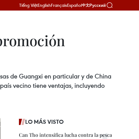
Tiếng Việt
English
Français
Español
Русский
中文
 promoción
esas de Guangxi en particular y de China
país vecino tiene ventajas, incluyendo
LO MÁS VISTO
Can Tho intensifica lucha contra la pesca