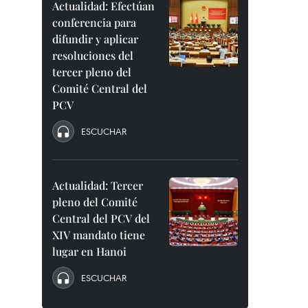
Actualidad: Efectúan
conferencia para
difundir y aplicar
resoluciones del
tercer pleno del
Comité Central del
PCV
ESCUCHAR
Actualidad: Tercer
pleno del Comité
Central del PCV del
XIV mandato tiene
lugar en Hanoi
ESCUCHAR