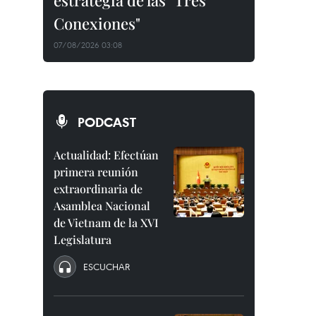
estrategia de las "Tres
Conexiones"
07/08/2026 03:08
PODCAST
Actualidad: Efectúan
primera reunión
extraordinaria de
Asamblea Nacional
de Vietnam de la XVI
Legislatura
ESCUCHAR