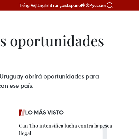
Tiếng Việt
English
Français
Español
Русский
中文
s oportunidades
 Uruguay abrirá oportunidades para
on ese país.
LO MÁS VISTO
Can Tho intensifica lucha contra la pesca
ilegal