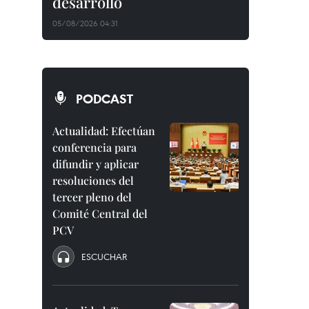
desarrollo
05/08/2026 04:31
PODCAST
Actualidad: Efectúan
conferencia para
difundir y aplicar
resoluciones del
tercer pleno del
Comité Central del
PCV
ESCUCHAR