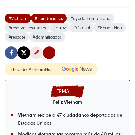
#Vietnam
#inundaciones
#ayuda humanitaria
#reservas estatales
#arroz
#Gia Lai
#Khanh Hoa
#rescate
#damnificados
Theo dõi VietnamPlus
Feliz Vietnam
Vietnam recibe a 47 ciudadanos deportados de
Estados Unidos
Médicos vietnamitas recorren más de 40 millas