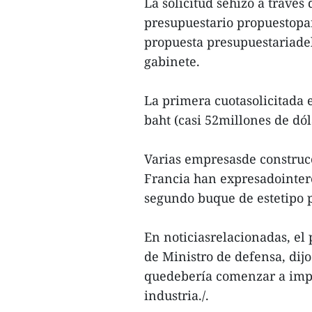
La solicitud sehizo a través
presupuestario propuestopara
propuesta presupuestariadel
gabinete.
La primera cuotasolicitada e
baht (casi 52millones de dól
Varias empresasde construcc
Francia han expresadointerés
segundo buque de estetipo 
En noticiasrelacionadas, el
de Ministro de defensa, dij
quedebería comenzar a impl
industria./.