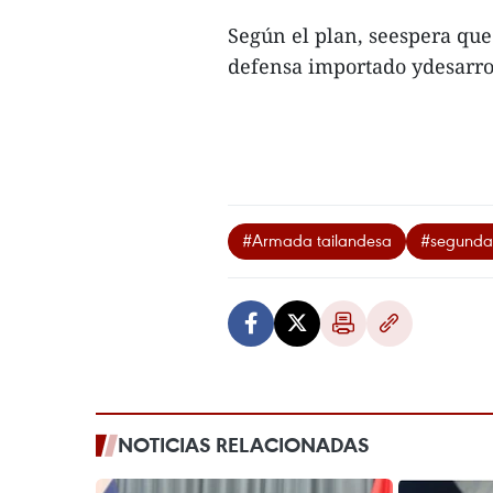
Según el plan, seespera qu
defensa importado ydesarroll
#Armada tailandesa
#segunda
NOTICIAS RELACIONADAS