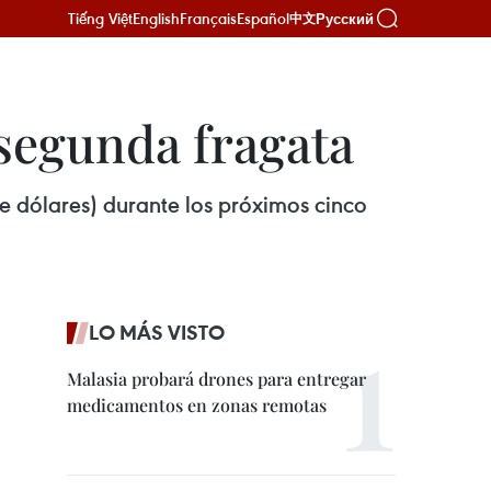
Tiếng Việt
English
Français
Español
Русский
中文
 segunda fragata
de dólares) durante los próximos cinco
LO MÁS VISTO
Malasia probará drones para entregar
medicamentos en zonas remotas