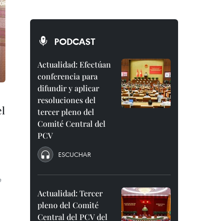
PODCAST
Actualidad: Efectúan
conferencia para
difundir y aplicar
resoluciones del
el
tercer pleno del
Comité Central del
PCV
ESCUCHAR
e
Actualidad: Tercer
pleno del Comité
Central del PCV del