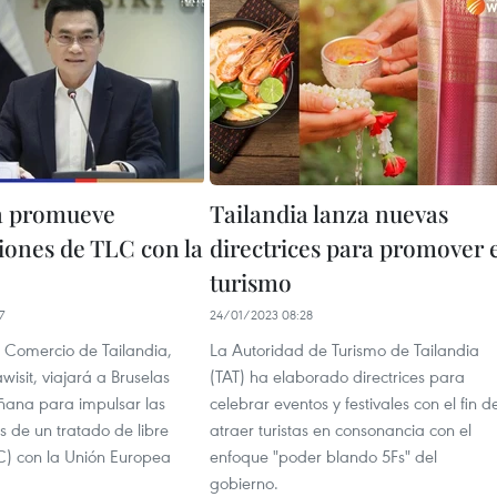
a promueve
Tailandia lanza nuevas
iones de TLC con la
directrices para promover 
turismo
7
24/01/2023 08:28
e Comercio de Tailandia,
La Autoridad de Turismo de Tailandia
wisit, viajará a Bruselas
(TAT) ha elaborado directrices para
ñana para impulsar las
celebrar eventos y festivales con el fin d
 de un tratado de libre
atraer turistas en consonancia con el
C) con la Unión Europea
enfoque "poder blando 5Fs" del
gobierno.