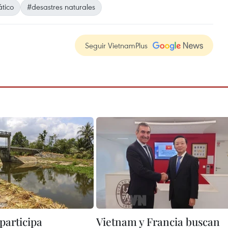
tico
#desastres naturales
Seguir VietnamPlus
participa
Vietnam y Francia buscan