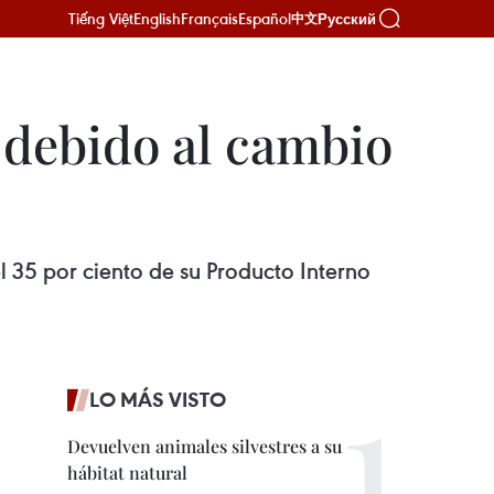
Tiếng Việt
English
Français
Español
Русский
中文
debido al cambio
 35 por ciento de su Producto Interno
LO MÁS VISTO
Devuelven animales silvestres a su
hábitat natural